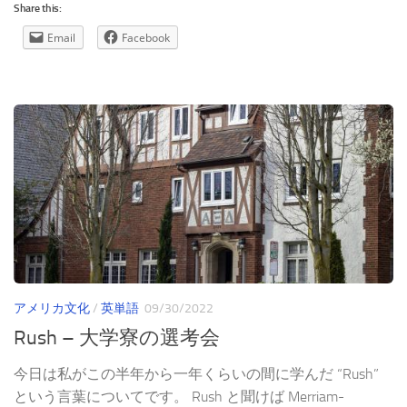
Share this:
Email
Facebook
アメリカ文化
/
英単語
09/30/2022
Rush – 大学寮の選考会
今日は私がこの半年から一年くらいの間に学んだ “Rush”
という言葉についてです。 Rush と聞けば Merriam-