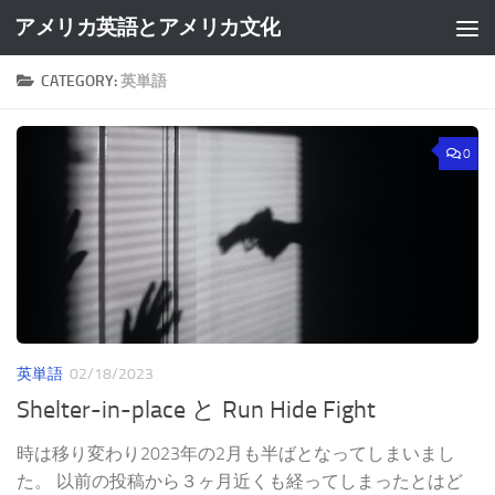
アメリカ英語とアメリカ文化
Skip to content
CATEGORY:
英単語
0
英単語
02/18/2023
Shelter-in-place と Run Hide Fight
時は移り変わり2023年の2月も半ばとなってしまいまし
た。 以前の投稿から３ヶ月近くも経ってしまったとはど