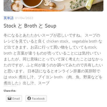
英単語
01/04/2022
Stock と Broth と Soup
冬になるとあたたかいスープが恋しいですね。 スープの
レシピを見ていると良く chicken stock、vegetable broth な
ど出てきます。お店に行って買い物をしていてもstock,
broth と言葉が違うものが売っていることには気付いてい
ましたが、同じ意味にとっていて深く考えたことはなかっ
たのですが、ふと何が違うのか調べてみたので共有したい
と思います。 日本語になるとオンライン辞書の英辞郎で
は stock: 煮出し汁、ブイヨン broth: （肉、魚、野菜などを
煮出した）出し汁、スープ
Share this:
Email
Facebook