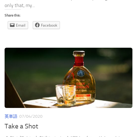
only that, my...
Share this:
Email
Facebook
英単語
07/04/2020
Take a Shot