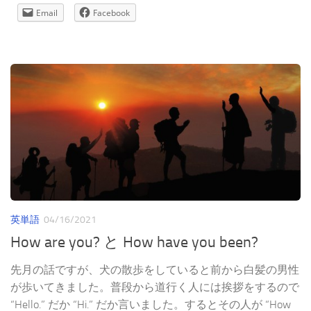
Email
Facebook
英単語
04/16/2021
How are you? と How have you been?
先月の話ですが、犬の散歩をしていると前から白髪の男性
が歩いてきました。普段から道行く人には挨拶をするので
“Hello.” だか “Hi.” だか言いました。するとその人が “How