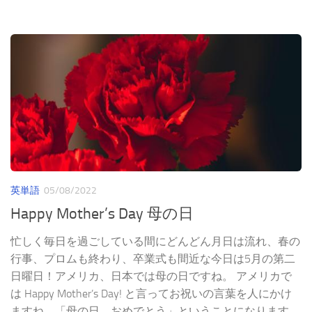
英単語
05/08/2022
Happy Mother’s Day 母の日
忙しく毎日を過ごしている間にどんどん月日は流れ、春の
行事、プロムも終わり、卒業式も間近な今日は5月の第二
日曜日！アメリカ、日本では母の日ですね。 アメリカで
は Happy Mother’s Day! と言ってお祝いの言葉を人にかけ
ますね。「母の日、おめでとう」ということになります