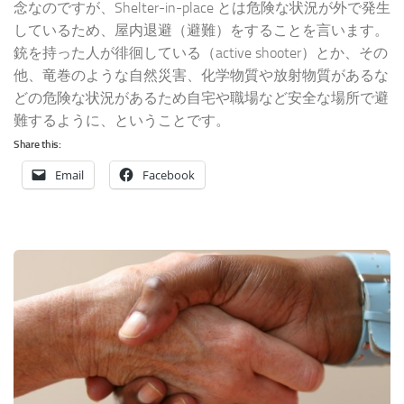
念なのですが、Shelter-in-place とは危険な状況が外で発生
しているため、屋内退避（避難）をすることを言います。
銃を持った人が徘徊している（active shooter）とか、その
他、竜巻のような自然災害、化学物質や放射物質があるな
どの危険な状況があるため自宅や職場など安全な場所で避
難するように、ということです。
Share this:
Email
Facebook