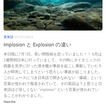
英単語
07/01/2023
Implosion と Explosion の違い
本日既に7月1日。長い間投稿を怠っていました！！ 6月は
2週間弱日本に行っていまして、その時にタイタニックの
残骸を見学に行った潜水艦が事故を起こし乗船していた５
人が即死してしまうという恐ろしい事故が起こりました。
このニュースにつき日本語で聞きなれない「爆縮」という
言葉が使われて報道されていて、その英語は？と思うと日
本語ほど珍しくない “implosion” という言葉が使われてい
ることがわかりました。
Share this: