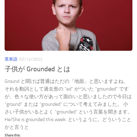
英単語
02/12/2022
子供が Grounded とは
Ground と聞けば普通はただの「地面」と思いますよね。
それを動詞として過去形の “ed” がついた “grounded” です
が、色々な使い方があって面白いと思いましたので今日は
“ground” または “grounded” について考えてみました。 小
さい子供がいるとよく “grounded” という言葉を聞きます。
He/She is grounded this week. というように。どういうこと
かと言うと
Share this: