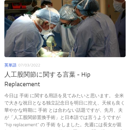
英単語
07/03/2022
人工股関節に関する言葉 - Hip
Replacement
今日は 手術 に関する用語を見てみたいと思います。 全米
で大きな祝日となる独立記念日を明日に控え、天候も良く
華やかな時期に 手術 とは合わない話題ですが、先月、夫
が「人工股関節置換手術」と日本語では言うようですが
“hip replacement” の 手術 をしました。先週には長女が親