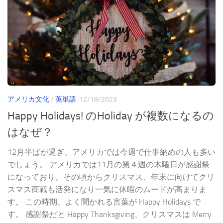
アメリカ文化
/
英単語
12/18/2023
Happy Holidays! のHoliday が複数になるの
はなぜ？
12月半ばが過ぎ、アメリカでは今週で仕事納めの人も多い
でしょう。 アメリカでは11月の第４週の木曜日が感謝祭
になっており、その頃からクリスマス、年末に向けてクリ
スマス商戦も活発になり一気に休暇のムードが高まりま
す。 この時期、よく聞かれる言葉が Happy Holidays で
す。 感謝祭だと Happy Thanksgiving、クリスマスは Merry