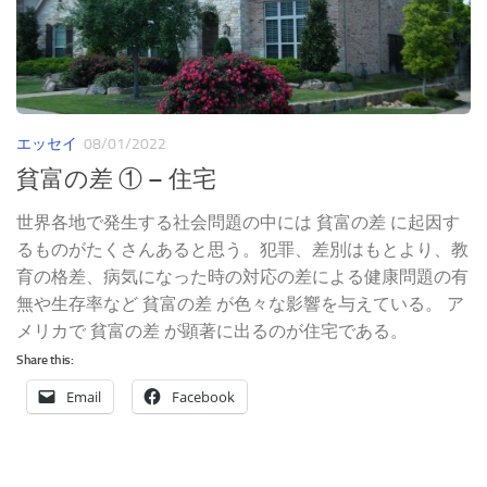
エッセイ
08/01/2022
貧富の差 ① – 住宅
世界各地で発生する社会問題の中には 貧富の差 に起因す
るものがたくさんあると思う。犯罪、差別はもとより、教
育の格差、病気になった時の対応の差による健康問題の有
無や生存率など 貧富の差 が色々な影響を与えている。 ア
メリカで 貧富の差 が顕著に出るのが住宅である。
Share this:
Email
Facebook