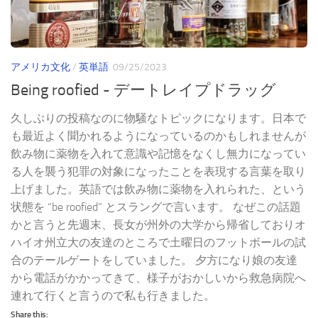
アメリカ文化
/
英単語
09/25/2023
Being roofied - デートレイプドラッグ
久しぶりの投稿なのに物騒なトピックになります。日本で
も最近よく聞かれるようになっているのかもしれませんが
飲み物に薬物を入れて意識や記憶をなくし無力になってい
る人を襲う犯罪の対象になったことを表現する言葉を取り
上げました。英語では飲み物に薬物を入れられた、という
状態を “be roofied” とスラングで言います。 なぜこの話題
かと言うと先週末、長女が州外の大学から帰省しておりオ
ハイオ州立大の友達のところで土曜日のフットボールの試
合のテールゲートをしていました。 夕方になり娘の友達
から電話がかかってきて、様子がおかしいから救急病院へ
連れて行くと言うので私も行きました。
Share this: