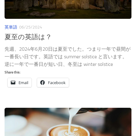
英単語
06/25/2024
夏至の英語は？
先週、2024年6月20日は夏至でした。つまり一年で昼間が
一番長い日です。英語では summer solstice と言います。
逆に一年で一番日が短い日、冬至は winter solstice
Share this:
Email
Facebook