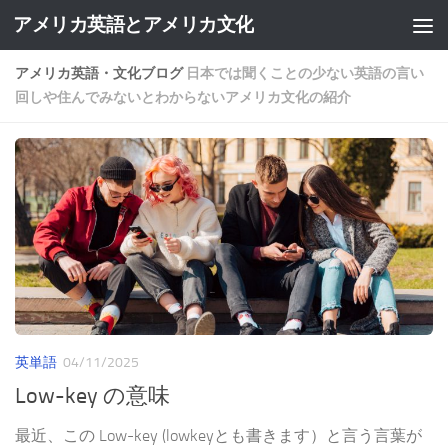
アメリカ英語とアメリカ文化
Skip to content
アメリカ英語・文化ブログ
日本では聞くことの少ない英語の言い
回しや住んでみないとわからないアメリカ文化の紹介
英単語
04/11/2025
Low-key の意味
最近、この Low-key (lowkeyとも書きます）と言う言葉が