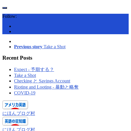
Follow:
Previous story
Take a Shot
Recent Posts
Expect - 予期する？
Take a Shot
Checking と Savings Account
Rioting and Looting - 暴動と略奪
COVID-19
にほんブログ村
にほんブログ村