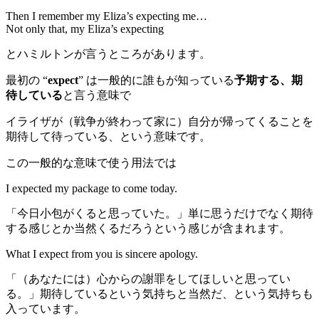
Then I remember my Eliza’s expecting me…
Not only that, my Eliza’s expecting
とハミルトンが言うところがあります。
最初の “
expect
” は一般的に誰もが知っている
予期する、期
待している
と言う意味で
イライザが（戦争が終わって家に）自分が帰ってくることを
期待して待っている、という意味です。
この一般的な意味で使う用法では
I expected my package to come today.
「今日小包がくると思っていた。」単に思うだけでなく期待
する感じとか当然くるだろうという感じが含まれます。
What I expect from you is sincere apology.
「（あなたには）心からの謝罪をしてほしいと思ってい
る。」期待しているという気持ちと当然だ、という気持ちも
入っています。