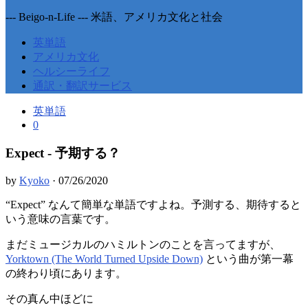
--- Beigo-n-Life --- 米語、アメリカ文化と社会
英単語
アメリカ文化
ヘルシーライフ
通訳・翻訳サービス
英単語
0
Expect - 予期する？
by
Kyoko
·
07/26/2020
“Expect” なんて簡単な単語ですよね。予測する、期待すると
いう意味の言葉です。
まだミュージカルのハミルトンのことを言ってますが、
Yorktown (The World Turned Upside Down)
という曲が第一幕
の終わり頃にあります。
その真ん中ほどに