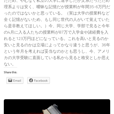
たため、やむなく私立の大学に進学したが文系だったため
理系よりは安く、曖昧な記憶だが授業料が年間35-6万円だ
ったのではないかと思っている。（実は大学の授業料など
全く記憶がないため、もし同じ世代の人がいて覚えていた
ら是非教えてほしい。）今、同じ大学、学部で見ると今年
の4月に入る人たちの授業料が87万で入学金や諸経費を入
れると123万円ほどになっている。これを高いと見るのか
安いと見るのかは立場によってかなり違うと思うが、36年
という年月を考えれば妥当なのかとも思うし、今、アメリ
カの大学受験に直面している私から見ると格安としか思え
ない。
Share this:
Email
Facebook