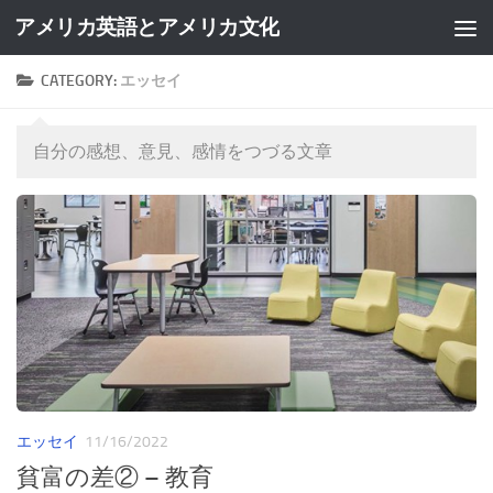
アメリカ英語とアメリカ文化
Skip to content
CATEGORY:
エッセイ
自分の感想、意見、感情をつづる文章
エッセイ
11/16/2022
貧富の差② – 教育