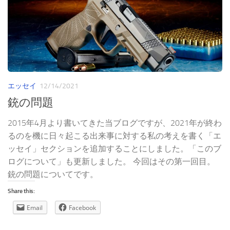
エッセイ
12/14/2021
銃の問題
2015年4月より書いてきた当ブログですが、2021年が終わ
るのを機に日々起こる出来事に対する私の考えを書く「エ
ッセイ」セクションを追加することにしました。「このブ
ログについて」も更新しました。 今回はその第一回目。
銃の問題についてです。
Share this:
Email
Facebook