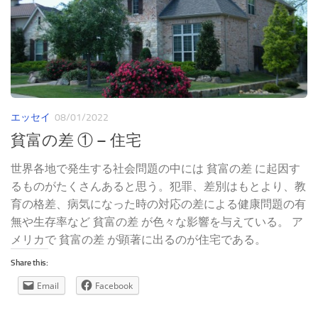
エッセイ
08/01/2022
貧富の差 ① – 住宅
世界各地で発生する社会問題の中には 貧富の差 に起因す
るものがたくさんあると思う。犯罪、差別はもとより、教
育の格差、病気になった時の対応の差による健康問題の有
無や生存率など 貧富の差 が色々な影響を与えている。 ア
メリカで 貧富の差 が顕著に出るのが住宅である。
Share this:
Email
Facebook