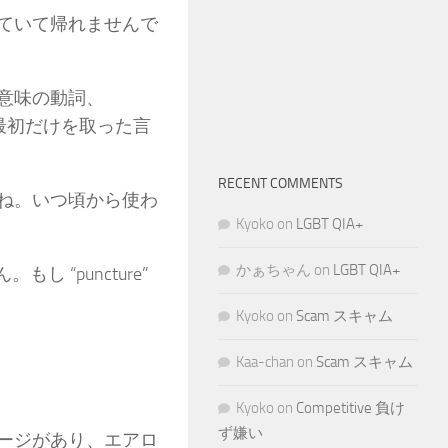
ていて帰れませんで
意味の動詞、
の最初だけを取った言
RECENT COMMENTS
ね。いつ頃から使わ
Kyoko
on
LGBT QIA+
かぁちゃん
on
LGBT QIA+
し “puncture”
Kyoko
on
Scam スキャム
Kaa-chan
on
Scam スキャム
Kyoko
on
Competitive 負け
ず嫌い
メージがあり、エアロ