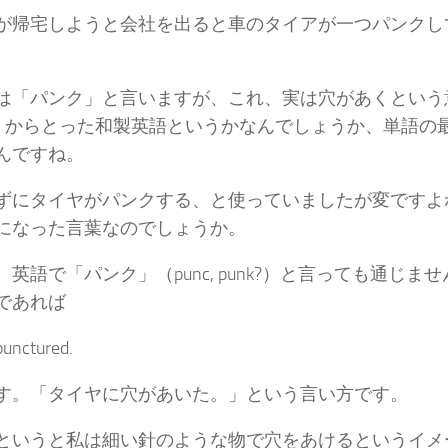
が帰宅しようと会社を出ると車のタイアが一つパンクし
は「パンク」と言いますが、これ、実は穴があくという
ture” からとった和製英語というかなんでしょうか、単語
んですね。
ずにタイヤがパンクする、と使っていましたが変ですよ
になった言葉なのでしょうか。
英語で「パンク」（punc, punk?）と言っても通じません。も
であれば
 punctured.
す。「タイヤに穴があいた。」という言い方です。
ture というと私は細い針のような物で穴をあけるというイ