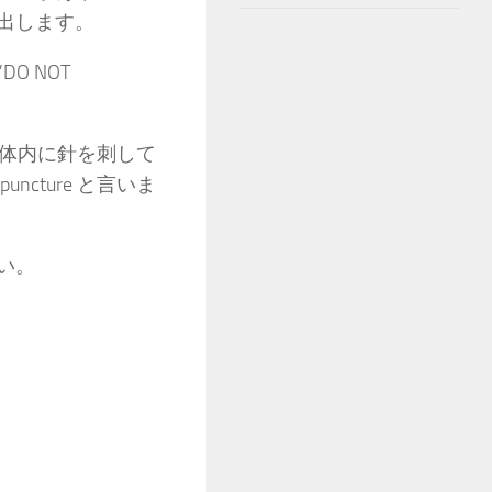
出します。
 NOT
では体内に針を刺して
cture と言いま
い。
。