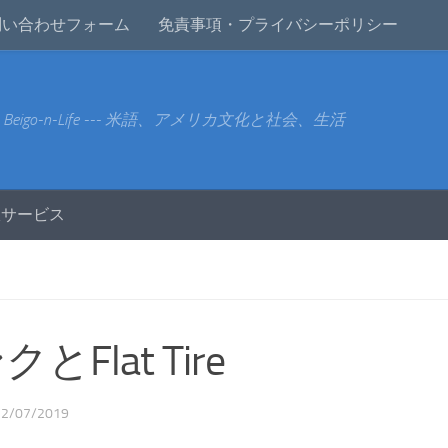
問い合わせフォーム
免責事項・プライバシーポリシー
-- Beigo-n-Life --- 米語、アメリカ文化と社会、生活
訳サービス
とFlat Tire
12/07/2019