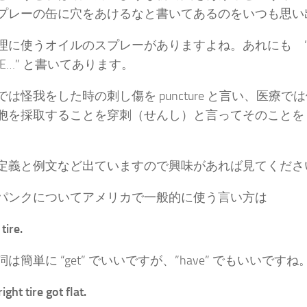
プレーの缶に穴をあけるなと書いてあるのをいつも思い
理に使うオイルのスプレーがありますよね。あれにも ”DO
URE…” と書いてあります。
は怪我をした時の刺し傷を puncture と言い、医療
を採取することを穿刺（せんし）と言ってそのことを pun
定義と例文など出ていますので興味があれば見てくださ
パンクについてアメリカで一般的に使う言い方は
 tire.
は簡単に “get” でいいですが、”have” でもいいですね
ight tire got flat.