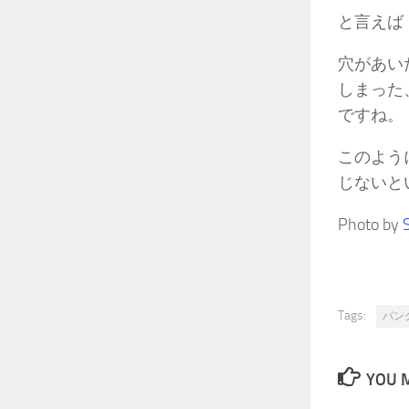
と言えば
穴があい
しまった
ですね。
このよう
じないと
Photo by
Tags:
パン
YOU M