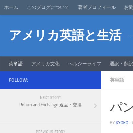
ホーム
このブログについて
著者プロフィール
お
アメリカ英語と生活
-
英単語
アメリカ文化
ヘルシーライフ
通訳・翻
FOLLOW:
英単語
NEXT STORY
パンク
Return and Exchange 返品・交換
BY
KYOKO
·
PREVIOUS STORY