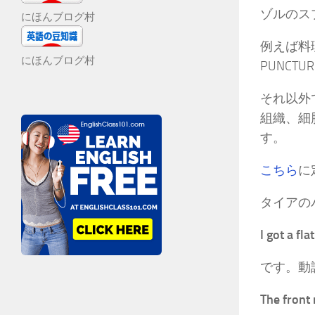
ゾルのス
にほんブログ村
例えば料
にほんブログ村
PUNCT
それ以外で
組織、細胞
す。
こちら
に
タイアの
I got a flat
です。動詞
The front r