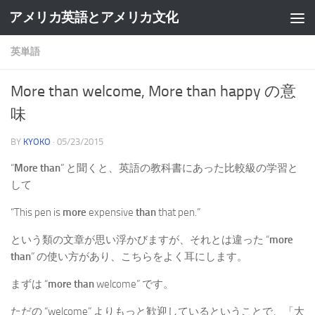
アメリカ英語とアメリカ文化
Skip to content
英単語
More than welcome, More than happy の意
味
BY
KYOKO
·
05/23/2015
“
More than
” と聞くと、英語の教科書にあった比較級の学習と
して
“This pen is
more
expensive
than
that pen.”
という類の文章が思い浮かびますが、それとは違った “
more
than
” の使い方があり、こちらをよく耳にします。
まずは “
more than
welcome” です。
ただの “welcome” よりもっと歓迎しているということで、「大