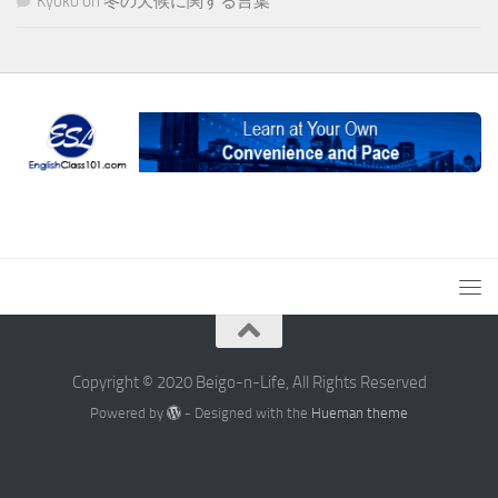
Kyoko
on
冬の天候に関する言葉
Copyright © 2020 Beigo-n-Life, All Rights Reserved
Powered by
- Designed with the
Hueman theme