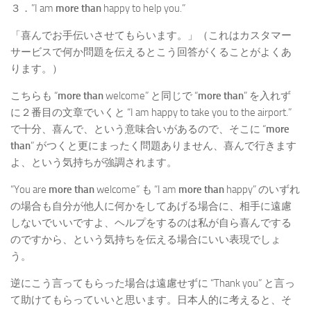
３．”I am
more than
happy to help you.”
「喜んでお手伝いさせてもらいます。」（これはカスタマー
サービスで何か問題を伝えるとこう回答がくることがよくあ
ります。）
こちらも “
more than
welcome” と同じで “
more than
” を入れず
に２番目の文章でいくと “I am happy to take you to the airport.”
で十分、喜んで、という意味合いがあるので、そこに “
more
than
” がつくと更にまったく問題ありません、喜んで行きます
よ、という気持ちが強調されます。
“You are
more than
welcome” も “I am
more than
happy” のいずれ
の場合も自分が他人に何かをしてあげる場合に、相手に遠慮
しないでいいですよ、ヘルプをするのは私が自ら喜んでする
のですから、という気持ちを伝える場合にいい表現でしょ
う。
逆にこう言ってもらった場合は遠慮せずに “Thank you” と言っ
て助けてもらっていいと思います。日本人的に考えると、そ