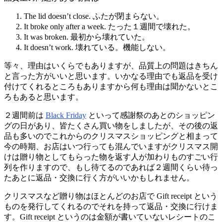
The lid doesn’t close. ふたが閉まらない。
It broke only after a week. たった１週間で壊れた。
It was broken. 最初から壊れていた。
It doesn’t work. 壊れている。機能しない。
等々、理由はいくらでもありますが、品質上の問題はきちん
と言った方がいいと思います。いかなる理由でも返品を受け
付けてくれるところもありますから何も理由は聞かないとこ
ろもあると思います。
２週間前は
Black Friday
といって感謝祭のあとのショッピン
グの日があり、皆たくさん買い物をしましたが、その後の返
品も多いのでこれからのクリスマスショッピングと相まって
今の時期、お店はいつ行っても混んでいますがクリスマス開
けは贈り物としてもらった物を返す人が加わりものすごい行
列を作りますので、もし待てるのであれば２週間くらい待っ
たあとに返品・交換に行く方がいいかもしれません。
クリスマスなど贈り物はほとんどのお店で Gift receipt という
ものを発行してくれるのでそれを持って返品・交換に行けま
す。Gift receipt というのは金額が書いていないレシートのこ