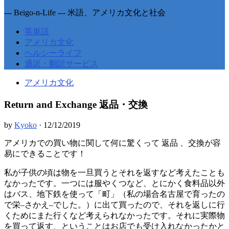
--- Beigo-n-Life --- 米語、アメリカ文化と社会
英単語
アメリカ文化
ヘルシーライフ
通訳・翻訳サービス
アメリカ文化
Return and Exchange 返品・交換
by
Kyoko
·
12/12/2019
アメリカでの買い物に関して何に驚くって 返品 、交換が容
易にできることです！
私が子供の頃は物を一旦買うとそれを返すなど考えたことも
なかったです。一つには服やくつなど、とにかく食料品以外
はバス、地下鉄を使って「町」（私の場合名古屋で育ったの
で栄–さかえ–でした。）に出て買ったので、それを返しに行
くためにまた行くなど考えられなかったです。それに実際物
を買って返す、ということはお店でも受け入れなかったかと