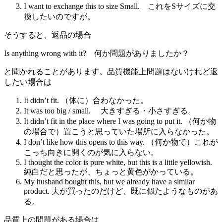
I want to exchange this to size Small. これをSサイズに交
換したいのですが。
そうすると、返品の場合
Is anything wrong with it? 何か問題がありましたか？
と聞かれることがあります。品質機能上問題はないけれど返
したい場合は
It didn’t fit. （体に）合わなかった。
It was too big / small. 大きすぎる・小さすぎる。
It didn’t fit in the place where I was going to put it. （何か物
の場合で）置こうと思っていた場所に入らなかった。
I don’t like how this opens to this way. （何か物で）これが
こっち向きに開くのが気に入らない。
I thought the color is pure white, but this is a little yellowish.
純白だと思ったが、ちょっと黄色がかっている。
My husband bought this, but we already have a similar
product. 夫が買ったのだけど、既に似たようなものがあ
る。
品質上の問題がある場合は