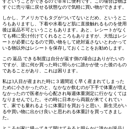
すということができるので非常に便利です。この場合は物は
すぐに売り場に戻せる状態なので気軽に買い物ができます。
しかし、アメリカでもタグがついてないとだめ、というとこ
ろもありますし、下着や水着など肌に直接触れるものを使用
後は返品不可ということもあります。あと、レシートがなく
ても稀に受け付けてくれるところもありますが、大抵はレシ
ートが必要になるので買い物をして絶対返さないとわかって
いる物以外はレシートを保存しておくことをお勧めします。
この 返品 できる制度は自分が返す側の場合はありがたいの
ですが、逆に何か買った時に明らかに誰かが使った後のもの
であることがあり、これは困ります。
私は3人目が産まれた時に３週間近く早く産まれてしまった
ために小さかったのと、なかなか飲むのが下手で体重が増え
なかったので医者から心配され毎週体重測定に行かなくては
なりませんでした。その時に日本から両親が来てくれてい
て、家でも量れるように体重計を買おうと思い、新生児がい
る中買い物に出かけ良いと思われる体重計を買ってきまし
た。
ところが家に帰ってきて開けてみると明らかに誰かが返品し