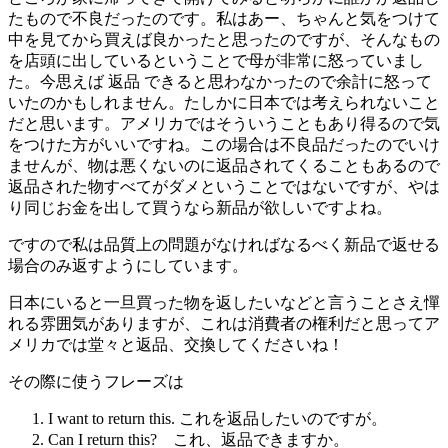
たもので不良だったのです。私はあー、ちゃんと気をつけて
中を見てから買えば良かったと思ったのですが、そんなもの
を店頭に出しているということで母が非常に怒っていまし
た。今思えば 返品 できると思わなかったので余計に怒って
いたのかもしれません。たしかに日本では考えられないこと
だと思います。アメリカではそういうこともあり得るので気
をつけた方がいいですね。この場合は不良品だったのでいけ
ませんが、物は悪くないのに返品されてくることもあるので
返品された物すべてがダメということではないですが、やは
り同じお金を出して買うなら新品が欲しいですよね。
ですので私は品質上の問題がなければなるべく新品で返せる
場合のみ返すようにしています。
日本にいると一旦買った物を返したいなどと言うことさえ憚
れる雰囲気がありますが、これは消費者の権利だと思ってア
メリカでは堂々と返品、交換してくださいね！
その際に使うフレーズは
I want to return this. これを返品したいのですが。
Can I return this? これ、返品できますか。