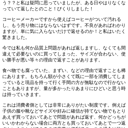
う？？と私は疑問に思っていましたが、ある日やはりなくな
っていて返したとのこと！びくりしました！
コーヒーメーカーですから使えばコーヒーがついて汚れる
し、もう売り物にはならないはずです。不良があればわかり
ますが、単に気に入らないだけで返せるのか！と私はいたく
驚きました。
今では私も何か品質上問題があれば返しますし、なくても間
違えて必要ないのに買ってしまった、サイズが合わない、使
い勝手が悪い等々の理由で返すことがあります。
食べ物でも腐っていた、まずい、などの理由で返すことも稀
にあります。もちろん額が小さくて既に一部を消費してしま
っていると現品を持って行く手間の方が無駄なので行かない
こともありますが、量が多かったりあまりにひどいと思う時
は持っていきます。
これは消費者側としては非常にありがたい制度です。例えば
子供の服や靴などサイズや好みに確信が持てない物でもとり
あえず買っておいてあとで問題があれば返す、何かどっちが
いいかわからない場合に両方とも買っておいてあとで一つ返