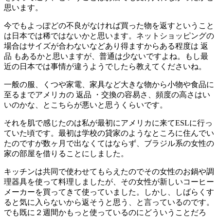
思います。
今でもよっぽどの不良がなければ買った物を返すということ
は日本では稀ではないかと思います。ネットショッピングの
場合はサイズが合わないなどあり得ますからある程度は 返
品 もあるかと思いますが、普通は少ないですよね。もし最
近の日本では事情が違うようでしたら教えてくださいね。
一般の服、くつや家電、家具など大きな物から小物や食品に
至るまでアメリカの 返品 ・交換の容易さ、頻度の高さはい
いのかな、とこちらが悪いと思うくらいです。
それを肌で感じたのは私が最初にアメリカに来てESLに行っ
ていた頃です。最初は学校の貸家のようなところに住んでい
たのですが数ヶ月で出なくてはならず、ブラジル系の女性の
家の部屋を借りることにしました。
キッチンは共同で使わせてもらえたのでその女性のお鍋や調
理器具を使って料理しましたが、その女性が新しいコーヒー
メーカーを買ってきて使っていました。しかし、しばらくす
ると気に入らないから返そうと思う、と言っているのです。
でも既に２週間かもっと使っているのにどういうことだろ