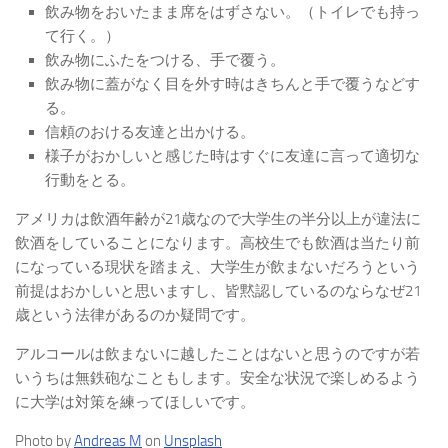
飲み物をおいたまま席をはずさない。（トイレでも持っ
て行く。）
飲み物にふたをつける、手で覆う。
飲み物に蓋がなく目を外す時はきちんと手で覆うなどす
る。
信頼のおける友達と出かける。
様子がおかしいと感じた時はすぐに友達に言って適切な
行動をとる。
アメリカは飲酒年齢が21歳なので大学生の半分以上が違法に
飲酒をしていることになります。高校生でも飲酒は当たり前
になっている現状を踏まえ、大学生が飲まないだろうという
前提はおかしいと思いますし、皆黙認しているのならなぜ21
歳という法律があるのか疑問です。
アルコールは飲まないに越したことはないと思うのですが若
いうちは無鉄砲なこともします。安全な状況で楽しめるよう
に大学は対策を練ってほしいです。
Photo by
Andreas M
on
Unsplash