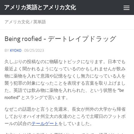
アメリカ英語とアメリカ文化
Skip to content
アメリカ文化
/
英単語
Being roofied - デートレイプドラッグ
BY
KYOKO
·
09/25/2023
久しぶりの投稿なのに物騒なトピックになります。日本でも
最近よく聞かれるようになっているのかもしれませんが飲み
物に薬物を入れて意識や記憶をなくし無力になっている人を
襲う犯罪の対象になったことを表現する言葉を取り上げまし
た。英語では飲み物に薬物を入れられた、という状態を
“be
roofied”
とスラングで言います。
なぜこの話題かと言うと先週末、長女が州外の大学から帰省
しておりオハイオ州立大の友達のところで土曜日のフットボ
ールの試合の
テール
ゲート
をしていました。