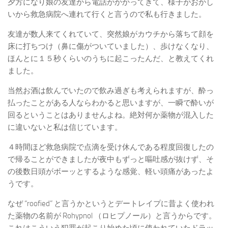
夕方になり娘の友達から電話がかかってきて、様子がおかし
いから救急病院へ連れて行くと言うので私も行きました。
友達が数人来てくれていて、突然娘がカウチから落ちて顔を
床に打ちつけ（鼻に傷がついていました）、歩けなくなり、
ほんとに１５秒くらいのうちに起こったんだ、と教えてくれ
ました。
当然お酒は飲んでいたので飲み過ぎも考えられますが、酔っ
払ったことがある人ならわかると思いますが、一瞬で酔いが
回るということはありませんよね。絶対何か薬物が混入した
に違いないと私は信じています。
４時間ほど救急病院で点滴を受け休んである程度回復したの
で帰ることができましたが夜中もずっと嘔吐感が抜けず、そ
の後数日頭がボーッとするような感覚、軽い頭痛があったよ
うです。
なぜ “roofied” と言うかというとデートレイプに昔よく使われ
た薬物の名前が Rohypnol （ロヒプノール）と言うからです。