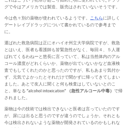
これはこういう犯罪が起こり始めた頃に使われていたドラッ
グで今はアメリカでは製造、販売はされていないそうです。
今は色々別の薬物が使われているようです。
こちら
に詳しく
デートレイプドラッグについて書かれているので参考まで
に。
運ばれた救急病院は正にオハイオ州立大学病院ですが、救急
とはいえ、医者も看護師も皆緊急性がなく、毎回４、５人運
ばれてくるわねーと悠長に言っていて、私は当然体内のアル
コール濃度がどれくらいか、薬物が出ていないかなど血液検
査でもしてくれたのかと思ったのですが、私もあまり気付か
ず、元気でよかったとそれだけで聞かずに帰ってきてしまい
ました。あとで友人に聞くと何も検査はしていないとのこ
と。単なる
“alcohol intoxication” （急性アルコール中毒）
で帰
されました。
薬物は今の技術では検出できないと医者は言っていたのです
が、尿には出ると思うのですが違うのでしょうか。それとも
今は検出されないような薬物が開発されているのかもしれな