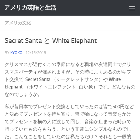
アメリカ英語と生活
アメリカ文化
Secret Santa と White Elephant
BY
KYOKO
·
12/15/2018
クリスマスが近付くこの季節になると職場や友達同士でクリ
スマスパーティが催されますが、その時によくあるのがギフ
ト交換で
Secret Santa
（シークレットサンタ）や
White
Elephant
（ホワイトエレファント–白い象）です。どんなもの
なのでしょうか。
私が昔日本でプレゼント交換としてやったのは皆で500円など
と決めてプレゼントを持ち寄り、皆で輪になって音楽をかけ
てプレゼントを横の人に渡して回し、音楽が止まった時点で
持っていたものをもらう、という非常にシンプルなものでし
た。こんなことをしていたのは私たちだけ？それとも一般的