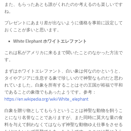
また、もらったあとも誰がくれたのか考えるのも楽しいです
ね。
プレゼントにあまり差が出ないように価格を事前に設定して
おくことが多いと思います。
White Elephant ホワイトエレファント
これは私がアメリカに来るまで聞いたことのなかった方法で
す。
まずはホワイトエレファント、白い象は何なのかというと、
タイやアジアに生息する象で珍しいので神聖なものだと思わ
れていました。白象を所有することはその王国が裕福で平和
であることの象徴でもあったようです。参考：
https://en.wikipedia.org/wiki/White_elephant
白象を贈り物としてもらうということは神聖な動物を飼うこ
とになり名誉なことでありますが、また同時に莫大な量の食
料を与えて飼わなくてはならず神聖な動物ゆえ仕事をさせる