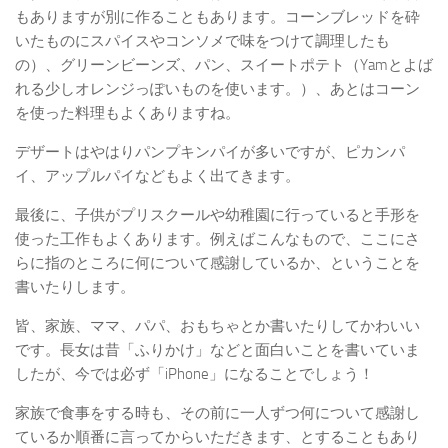
もありますが別に作ることもあります。コーンブレッドを砕
いたものにスパイスやコンソメで味をつけて調理したも
の）、グリーンビーンズ、パン、スイートポテト（Yamとよば
れる少しオレンジっぽいものを使います。）、あとはコーン
を使った料理もよくありますね。
デザートはやはりパンプキンパイが多いですが、ピカンパ
イ、アップルパイなどもよく出てきます。
最後に、子供がプリスクールや幼稚園に行っていると手形を
使った工作もよくあります。例えばこんなもので、ここにさ
らに指のところに何について感謝しているか、ということを
書いたりします。
皆、家族、ママ、パパ、おもちゃとか書いたりしてかわいい
です。長女は昔「ふりかけ」などと面白いことを書いていま
したが、今では必ず「iPhone」になることでしょう！
家族で食事をする時も、その前に一人ずつ何について感謝し
ているか順番に言ってからいただきます、とすることもあり