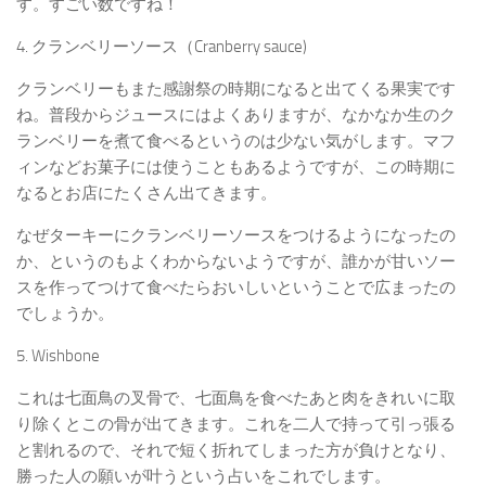
す。すごい数ですね！
4. クランベリーソース（Cranberry sauce)
クランベリーもまた感謝祭の時期になると出てくる果実です
ね。普段からジュースにはよくありますが、なかなか生のク
ランベリーを煮て食べるというのは少ない気がします。マフ
ィンなどお菓子には使うこともあるようですが、この時期に
なるとお店にたくさん出てきます。
なぜターキーにクランベリーソースをつけるようになったの
か、というのもよくわからないようですが、誰かが甘いソー
スを作ってつけて食べたらおいしいということで広まったの
でしょうか。
5. Wishbone
これは七面鳥の叉骨で、七面鳥を食べたあと肉をきれいに取
り除くとこの骨が出てきます。これを二人で持って引っ張る
と割れるので、それで短く折れてしまった方が負けとなり、
勝った人の願いが叶うという占いをこれでします。