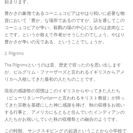
始まります。
豊かさの象徴であるコーニュコピアはやはり戦いに必要な物
資において「豊か」な場所であるのですが、話を通してこの
コーニュコピアが争い、殺戮の場の中心になるのは皮肉なこ
とです。というか敢えて作者がそうしたのでしょう。やはり
豊かさが争いの元である、ということでしょうか。
2. Pilgrims
The Pilgrimsというのは昔、歴史で習ったのを思い出します
が、ピルグリム・ファーザーズと言われるイギリスからアメ
リカへ入植してきた最初の人たちのことです。
現在の感謝祭の習慣はこのイギリスからやってきた人たち
（ピューリタンーPuritanーと言われるキリスト教徒）が持っ
てきた宗教を基礎にした神に感謝を捧げ、秋の収穫をお祝い
する行事と、アメリカにもともと住んでいたインディアンの
人たちがお祝いしていた秋の収穫祭との融合のようです。
この時期、 サンクスギビング の起源ということから小学校で