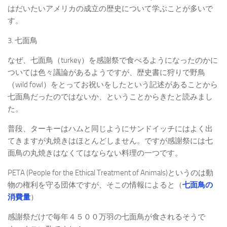
はだいたいアメリカの成立の歴史について学ぶことが多いで
す。
3. 七面鳥
なぜ、七面鳥（turkey）を感謝祭で食べるようになったのかに
ついては色々議論があるようですが、歴史書に狩りで野鳥
（wild fowl）をとってお祝いをしたという記述があることから
七面鳥だったのではないか、ということからきたと読みまし
た。
普段、ターキーはハムと同じようにサンドイッチにはよく出
てきますが丸焼きはほとんどしません。ですが感謝祭には七
面鳥の丸焼きはなくてはならない料理の一つです。
PETA (People for the Ethical Treatment of Animals)というのは動
物の権利を守る団体ですが、そこの情報によると（
七面鳥の
消費量
）
感謝祭だけで毎年４５００万羽の七面鳥が食されるそうで