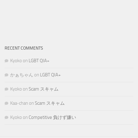
RECENT COMMENTS
Kyoko
on
LGBT QIA+
かぁちゃん
on
LGBT QIA+
Kyoko
on
Scam スキャム
Kaa-chan
on
Scam スキャム
Kyoko
on
Competitive 負けず嫌い