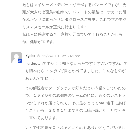
あとはメイシーズ・デパートが主催するパレードですが、先
頭が大きな七面鳥の山車で、パレードの最後はトナカイに引
かれたソリに乗ったサンタクロースご夫妻。これで世の中ク
リスマスセールが正式に始まります！
私は何に感謝する？ 家族が元気でいてくれることかしら
ね。健康が宝です。
Kyoko
11/24/2015 at 5:41 pm
Turduckenですか！！知らなかったです！すごいですね。で
も調べたらいっぱい写真とか出てきました。こんなものが
あるんですねー。
その解説者がターダッケンが好きだという話をしていたの
で、１９８９年の感謝祭のゲームの時に、近くのレストラ
ンからそれが届けられて、その足をとってMVP選手にあげ
たことから、２００１年までその伝統が続いた、とウィキ
に書いてあります。
近くで七面鳥が見られるという話もありがとうございまし