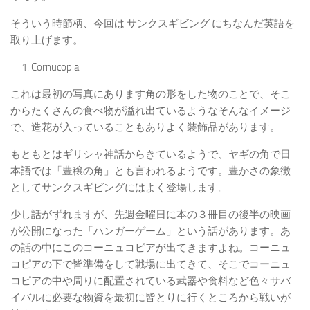
そういう時節柄、今回は サンクスギビング にちなんだ英語を
取り上げます。
Cornucopia
これは最初の写真にあります角の形をした物のことで、そこ
からたくさんの食べ物が溢れ出ているようなそんなイメージ
で、造花が入っていることもありよく装飾品があります。
もともとはギリシャ神話からきているようで、ヤギの角で日
本語では「豊穣の角」とも言われるようです。豊かさの象徴
としてサンクスギビングにはよく登場します。
少し話がずれますが、先週金曜日に本の３冊目の後半の映画
が公開になった「ハンガーゲーム」という話があります。あ
の話の中にこのコーニュコピアが出てきますよね。コーニュ
コピアの下で皆準備をして戦場に出てきて、そこでコーニュ
コピアの中や周りに配置されている武器や食料など色々サバ
イバルに必要な物資を最初に皆とりに行くところから戦いが