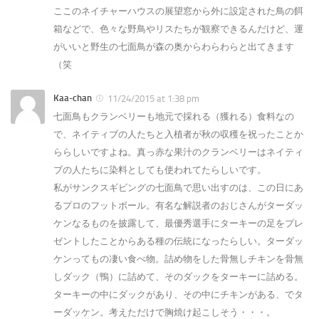
ここのネイチャーハウスの展望窓から外に設定された鳥の餌
箱などで、色々な野鳥やリスたちが観察できるんだけど、運
がいいと野生の七面鳥が森の奥からわらわらと出てきます
（笑
Kaa-chan
11/24/2015 at 1:38 pm
七面鳥もクランベリーも地元で採れる（獲れる）食料なの
で、ネイティブの人たちと入植者が秋の収穫を祝ったことか
ららしいですよね。真っ赤な果汁のクランベリーはネイティ
ブの人たちに染料としても使われてたらしいです。
私がサンクスギビングの七面鳥で思い出すのは、この日にあ
るプロのフットボール。有名な解説者のおじさんがターダッ
ケンなるものを披露して、最優秀選手にターキーの足をプレ
ゼントしたことからある種の伝統になったらしい。ターダッ
ケンってもの凄い食べ物。詰め物をした骨無しチキンを骨無
しダック（鴨）に詰めて、そのダックをターキーに詰める。
ターキーの中にダックがあり、その中にチキンがある、でタ
ーダッケン。考えただけで胸焼け起こしそう・・・。