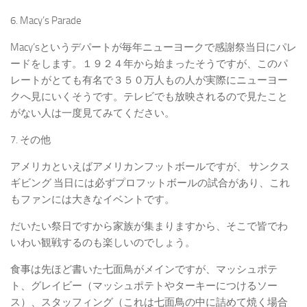
6. Macy’s Parade
Macy’sというデパートが毎年ニューヨークで感謝祭当日にパレ
ードをします。１９２４年から始まったそうですが、このパ
レートがとても有名で３５０万人もの人が実際にニューヨー
クへ見にいくそうです。テレビでも放映されるので見たこと
がない人は一度見てみてください。
7. その他
アメリカといえばアメリカンフットボールですが、 サンクス
ギビング 当日には必ずプロフットボールの試合があり、これ
もファンには大きなイベントです。
だいたい祭日ですから家族が集まりますから、そこで皆でわ
いわい観戦するのも楽しいのでしょう。
食事は先ほど書いた七面鳥がメインですが、マッシュポテ
ト、グレイビー（マッシュポテトやターキーにつけるソー
ス）、スタッフィング（これは七面鳥の中に詰めて焼く場合