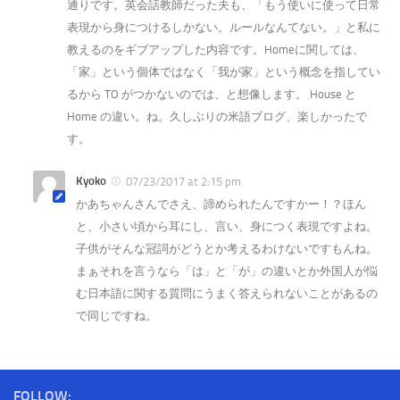
通りです。英会話教師だった夫も、「もう使いに使って日常
表現から身につけるしかない。ルールなんてない。」と私に
教えるのをギブアップした内容です。Homeに関しては、
「家」という個体ではなく「我が家」という概念を指してい
るから TO がつかないのでは、と想像します。 House と
Home の違い。ね。久しぶりの米語ブログ、楽しかったで
す。
Kyoko
07/23/2017 at 2:15 pm
かあちゃんさんでさえ、諦められたんですかー！？ほん
と、小さい頃から耳にし、言い、身につく表現ですよね。
子供がそんな冠詞がどうとか考えるわけないですもんね。
まぁそれを言うなら「は」と「が」の違いとか外国人が悩
む日本語に関する質問にうまく答えられないことがあるの
で同じですね。
FOLLOW: