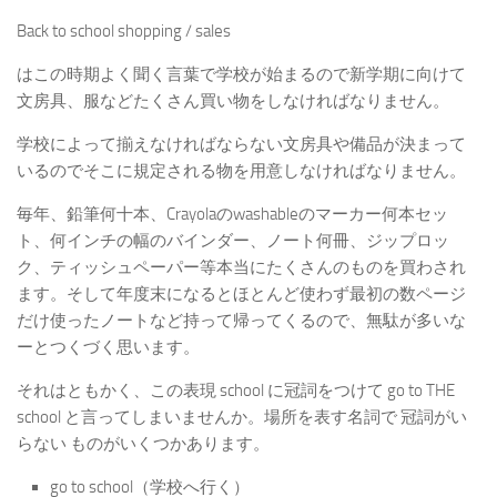
Back to school shopping / sales
はこの時期よく聞く言葉で学校が始まるので新学期に向けて
文房具、服などたくさん買い物をしなければなりません。
学校によって揃えなければならない文房具や備品が決まって
いるのでそこに規定される物を用意しなければなりません。
毎年、鉛筆何十本、Crayolaのwashableのマーカー何本セッ
ト、何インチの幅のバインダー、ノート何冊、ジップロッ
ク、ティッシュペーパー等本当にたくさんのものを買わされ
ます。そして年度末になるとほとんど使わず最初の数ページ
だけ使ったノートなど持って帰ってくるので、無駄が多いな
ーとつくづく思います。
それはともかく、この表現 school に冠詞をつけて go to THE
school と言ってしまいませんか。場所を表す名詞で 冠詞がい
らない ものがいくつかあります。
go to school（学校へ行く）