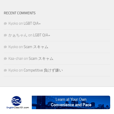
RECENT COMMENTS
Kyoko
on
LGBT QIA+
かぁちゃん
on
LGBT QIA+
Kyoko
on
Scam スキャム
Kaa-chan
on
Scam スキャム
Kyoko
on
Competitive 負けず嫌い