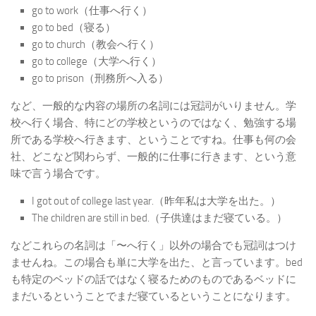
go to work（仕事へ行く）
go to bed（寝る）
go to church（教会へ行く）
go to college（大学へ行く）
go to prison（刑務所へ入る）
など、一般的な内容の場所の名詞には冠詞がいりません。学
校へ行く場合、特にどの学校というのではなく、勉強する場
所である学校へ行きます、ということですね。仕事も何の会
社、どこなど関わらず、一般的に仕事に行きます、という意
味で言う場合です。
I got out of college last year.（昨年私は大学を出た。）
The children are still in bed.（子供達はまだ寝ている。）
などこれらの名詞は「〜へ行く」以外の場合でも冠詞はつけ
ませんね。この場合も単に大学を出た、と言っています。bed
も特定のベッドの話ではなく寝るためのものであるベッドに
まだいるということでまだ寝ているということになります。