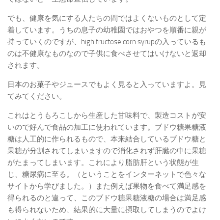
でも、健康を気にする人たちの間ではよくないものとして定
着しています。うちの息子の幼稚園ではおやつを順番に親が
持っていくのですが、high fructose corn syrupの入っているも
のは不健康なものなので子供に食べさせてはいけないと返却
されます。
日本のお菓子やジュースでもよく見ると入っていますよ。見
てみてください。
これはとうもろこしから生産した甘味料で、製造コストが安
いので好んで食品の加工に使われています。ブドウ糖果糖液
糖は人工的に作られるもので、本来結合しているブドウ糖と
果糖が分割されてしまいますので消化されず肝臓の中に果糖
がたまってしまいます。これにより脂肪肝という状態が生
じ、糖尿病に至る。（ということをインターネットで色々な
サイトから学びました。）また例えば果物を食べて満足感を
得られるのと違って、このブドウ糖果糖液糖の場合は満足感
も得られないため、結果的に大量に摂取してしまうのでよけ