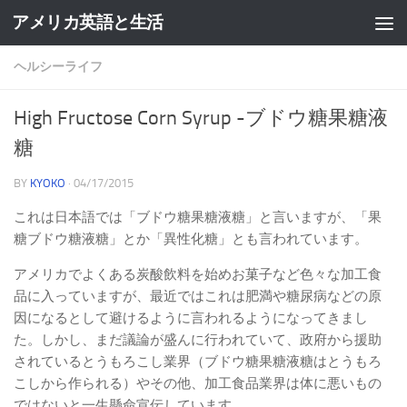
アメリカ英語と生活
ヘルシーライフ
High Fructose Corn Syrup -ブドウ糖果糖液
糖
BY
KYOKO
·
04/17/2015
これは日本語では「ブドウ糖果糖液糖」と言いますが、「果
糖ブドウ糖液糖」とか「異性化糖」とも言われています。
アメリカでよくある炭酸飲料を始めお菓子など色々な加工食
品に入っていますが、最近ではこれは肥満や糖尿病などの原
因になるとして避けるように言われるようになってきまし
た。しかし、まだ議論が盛んに行われていて、政府から援助
されているとうもろこし業界（ブドウ糖果糖液糖はとうもろ
こしから作られる）やその他、加工食品業界は体に悪いもの
ではないと一生懸命宣伝しています。