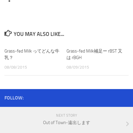
YOU MAY ALSO LIKE...
Grass-fed Milk ってどんな牛
Grass-fed Milk補足ー rBST 又
乳？
は rBGH
08/08/2015
08/09/2015
FOLLOW:
NEXT STORY
Out of Town-遠出します