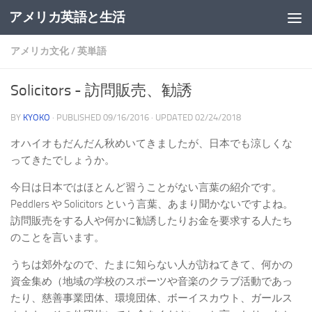
アメリカ英語と生活
アメリカ文化
/
英単語
Solicitors - 訪問販売、勧誘
BY
KYOKO
· PUBLISHED
09/16/2016
· UPDATED
02/24/2018
オハイオもだんだん秋めいてきましたが、日本でも涼しくな
ってきたでしょうか。
今日は日本ではほとんど習うことがない言葉の紹介です。
Peddlers や Solicitors という言葉、あまり聞かないですよね。
訪問販売をする人や何かに勧誘したりお金を要求する人たち
のことを言います。
うちは郊外なので、たまに知らない人が訪ねてきて、何かの
資金集め（地域の学校のスポーツや音楽のクラブ活動であっ
たり、慈善事業団体、環境団体、ボーイスカウト、ガールス