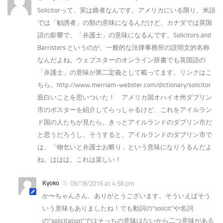
Solicitorって、実は曲者なんです。アメリカにいる限り、米語
では「勧誘者」の類の意味になるんだけど、カナダでは英国
語の影響で、「弁護士」の意味になるんです。Solicitors and
Barristers というのが、一般的な法律事務所の説明文的名称
なんだよね。ウェブスターのオンライン辞書でも英国語の
「弁護士」の意味が第二定義として載ってます。リンクはこ
ちら。http://www.merriam-webster.com/dictionary/solicitor
面白いことを思いついた！ アメリカ国オハイオ州ダブリン
市のポスターを紹介してらっしゃるけど、これをアイルラン
ド国の人たちが見たら、きっとアイルランドのダブリン市だ
と思うだろうし、そうすると、アイルランドのダブリン市で
は、「物乞いと弁護士お断り」という意味になりうるんだよ
ね。ははは。これは楽しい！
Kyoko
09/18/2016 at 4:58 pm
か〜ちゃんさん、ありがとうございます。そういえばそう
いう意味もありましたね！でも動詞の”solicit”や名詞
の”solicitation”ではそっちの意味はないから二つ意味がある