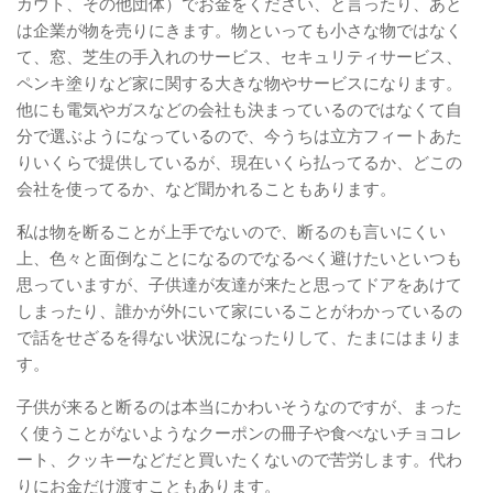
カウト、その他団体）でお金をください、と言ったり、あと
は企業が物を売りにきます。物といっても小さな物ではなく
て、窓、芝生の手入れのサービス、セキュリティサービス、
ペンキ塗りなど家に関する大きな物やサービスになります。
他にも電気やガスなどの会社も決まっているのではなくて自
分で選ぶようになっているので、今うちは立方フィートあた
りいくらで提供しているが、現在いくら払ってるか、どこの
会社を使ってるか、など聞かれることもあります。
私は物を断ることが上手でないので、断るのも言いにくい
上、色々と面倒なことになるのでなるべく避けたいといつも
思っていますが、子供達が友達が来たと思ってドアをあけて
しまったり、誰かが外にいて家にいることがわかっているの
で話をせざるを得ない状況になったりして、たまにはまりま
す。
子供が来ると断るのは本当にかわいそうなのですが、まった
く使うことがないようなクーポンの冊子や食べないチョコレ
ート、クッキーなどだと買いたくないので苦労します。代わ
りにお金だけ渡すこともあります。