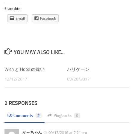
Share this:
Email
Facebook
YOU MAY ALSO LIKE...
Wish と Hope の違い
ハリケーン
12/12/2017
09/20/2017
2 RESPONSES
Comments
2
Pingbacks
0
か～ちゃん
09/17/2016 at 7:21 pm