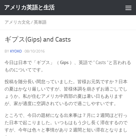
アメリカ英語と生活
アメリカ文化
/
英単語
ギプス(Gips) and Casts
BY
KYOKO
·
08/10/2016
今日は日本で「ギプス」（
Gips
）、英語で ” Casts “と言われる
ものについてです。
投稿を随分長い間怠っていました。皆様お元気ですか？日本
の夏はかなり厳しいですが、皆様体調を崩さずお過ごしでし
ょうか。私が住むアメリカ中西部の夏は暑い日もあります
が、家が適度に空調されているので過ごしやすいです。
ところで、今日の題材になる出来事は７月に２週間ほど行っ
た日本で起こりました。いつもはもう少し長く滞在するので
すが、今年は色々と事情があり２週間と短い滞在となりまし