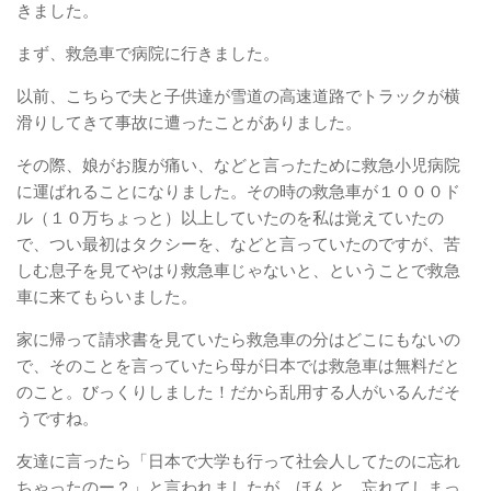
きました。
まず、救急車で病院に行きました。
以前、こちらで夫と子供達が雪道の高速道路でトラックが横
滑りしてきて事故に遭ったことがありました。
その際、娘がお腹が痛い、などと言ったために救急小児病院
に運ばれることになりました。その時の救急車が１０００ド
ル（１０万ちょっと）以上していたのを私は覚えていたの
で、つい最初はタクシーを、などと言っていたのですが、苦
しむ息子を見てやはり救急車じゃないと、ということで救急
車に来てもらいました。
家に帰って請求書を見ていたら救急車の分はどこにもないの
で、そのことを言っていたら母が日本では救急車は無料だと
のこと。びっくりしました！だから乱用する人がいるんだそ
うですね。
友達に言ったら「日本で大学も行って社会人してたのに忘れ
ちゃったのー？」と言われましたが、ほんと、忘れてしまっ