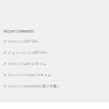
RECENT COMMENTS
Kyoko
on
LGBT QIA+
かぁちゃん
on
LGBT QIA+
Kyoko
on
Scam スキャム
Kaa-chan
on
Scam スキャム
Kyoko
on
Competitive 負けず嫌い