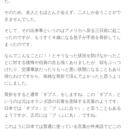
た。
そのため、友人ともほとんど会えず、二人しか会うことがで
きませんでした。
そして、その出来事というのはアメリカへ戻る三日前に起こ
ったのですが、もうすぐ８歳になる息子が手首を骨折してし
まったのです。
なんでこんなことに！！とそうなった状況を防げなかったこ
とに対する後悔や自責の念も強くありましたが、頭をぶっつ
けたり、交通事故だったりもっと悪い状態になることもあり
得たわけですから、単純な骨折で済んでよかったと思うよう
にしました。
骨折をすると通常「ギプス」をしますね。この「ギプス」と
いうのは元はオランダ語の石膏を意味する言葉のようです。
日本では「ギブス」と「ブ（ふに点々）」と言うこともある
ようですが、正式には「プ（ふに丸）」ですね。
このように日本では普通に使っている言葉が外来語でどこの