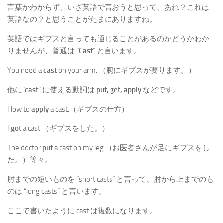
言葉かわからず、いざ英語で言おうと思って、あれ？これは
英語なの？と思うことがたまにありますね。
英語ではギプスと言っても通じることがあるのかどうかわか
りませんが、普通は “
Cast
” と言います。
You need a
cast
on your arm. （腕にギプスが要ります。）
他に”
cast
” に使える動詞は
put, get, apply
などです。
How to
apply
a cast.（ギプスの仕方）
I
got
a cast.（ギプスをした。）
The doctor
put
a cast on my leg.（お医者さんが足にギプスをし
た。）等々。
肘までの短いものを “short casts” と言って、肘から上までのも
のは “long casts” と言います。
ここで書いたように cast は複数になります。