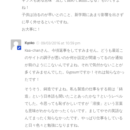
ギプスもある意味「流して固めて製品になる」ものですよ
ね！
子供は治るのが早いとのこと、新学期にあまり影響を出さず
に早く外せるといいですね。
お大事に！
Kyoko
09/03/2016 at 10:59 pm
Kaa-chanさん、今頃返事をしてすみません。どうも最近こ
のサイトの調子が悪いのか何か設定が間違ってるのか通知
が前のようにこないんですよね。それで気付かないことが
多くすみませんでした。Gypsumですか！それは知らなかっ
たです！
そうそう、鋳造ですよね。私も製造の仕事をする前は「鋳
造」という日本語も聞いたことあったかな？というレベル
でした。今思っても恥ずかしいですが「溶接」という言葉
も意味がわからなかったくらいです。ましてやその英語な
んてまったく知らなかったです。やっぱり仕事をしている
と日々色々と勉強になりますね。