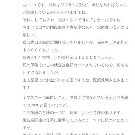
gypsum です。発音はジプサムだけど、綴りを見ればちゃん
と関連しているのがわかりますよね。
それにしても坊や、骨折くらいで済んでよかったですね。
おまけに日本の国民保険医療制度のもと、治療費が安いのは
嬉しい。
私は先日大腸の定期検診がありましたが、保険無しの正札が
＄３０００ちょっと。
保険会社と提携した割引料金は＄２０００ちょっと。
私の保険ではこの検査は全額カバーされているので、何も払
わずに済みましたが、
まぁ医療ではお金がかかる国ですよね。医療保険さまさまで
す！
ギプスで一つ面白いこと。ブログに書かれているとおり英語
では cast と言うのですが、
この単語の意味の一つに「鋳造」という意味があります。
製造業関連の仕事に従事しているので、すぐに気づいたので
すが、