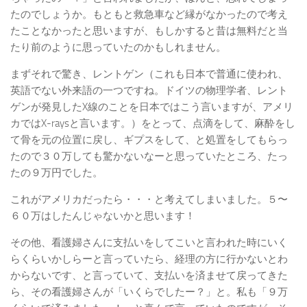
たのでしょうか。もともと救急車など縁がなかったので考え
たことなかったと思いますが、もしかすると昔は無料だと当
たり前のように思っていたのかもしれません。
まずそれで驚き、レントゲン（これも日本で普通に使われ、
英語でない外来語の一つですね。ドイツの物理学者、レント
ゲンが発見したX線のことを日本ではこう言いますが、アメリ
カではX-raysと言います。）をとって、点滴をして、麻酔をし
て骨を元の位置に戻し、ギプスをして、と処置をしてもらっ
たので３０万しても驚かないなーと思っていたところ、たっ
たの９万円でした。
これがアメリカだったら・・・と考えてしまいました。５〜
６０万はしたんじゃないかと思います！
その他、看護婦さんに支払いをしてこいと言われた時にいく
らくらいかしらーと言っていたら、経理の方に行かないとわ
からないです、と言っていて、支払いを済ませて戻ってきた
ら、その看護婦さんが「いくらでしたー？」と。私も「９万