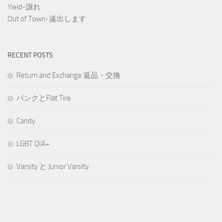
Yield-譲れ
Out of Town-遠出します
RECENT POSTS
Return and Exchange 返品・交換
パンクとFlat Tire
Candy
LGBT QIA+
Varsity と Junior Varsity