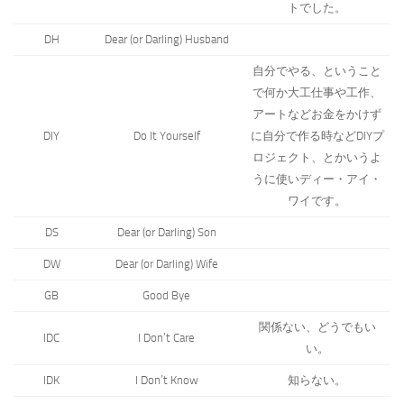
トでした。
DH
Dear (or Darling) Husband
自分でやる、ということ
で何か大工仕事や工作、
アートなどお金をかけず
DIY
Do It Yourself
に自分で作る時などDIYプ
ロジェクト、とかいうよ
うに使いディー・アイ・
ワイです。
DS
Dear (or Darling) Son
DW
Dear (or Darling) Wife
GB
Good Bye
関係ない、どうでもい
IDC
I Don’t Care
い。
IDK
I Don’t Know
知らない。