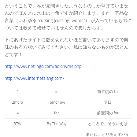
ということで、私が見聞きしたようなものしか挙げていませ
んのでほんとに氷山の一角ですが紹介します。また、下品な
言葉（いわゆる “cursing (cussing) words”） が入っているものに
ついては敢えて載せていませんので悪しからず。
下にあげたサイトに数え切れないほど書いてありますので興
味のある方覗いてみてください。私は知らないものがほとん
どです！
http://www.netlingo.com/acronyms.php
http://www.internetslang.com/
2
to
前置詞の to
2moro
Tomorrow
明日
4
for
前置詞の for
BTW
By The Way
ところで、そういえば
またね、とりあえずバイ