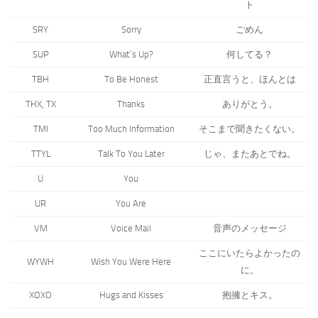
ト
SRY
Sorry
ごめん
SUP
What’s Up?
何してる？
TBH
To Be Honest
正直言うと、ほんとは
THX, TX
Thanks
ありがとう。
TMI
Too Much Information
そこまで聞きたくない。
TTYL
Talk To You Later
じゃ、またあとでね。
U
You
UR
You Are
VM
Voice Mail
音声のメッセージ
ここにいたらよかったの
WYWH
Wish You Were Here
に。
XOXO
Hugs and Kisses
抱擁とキス。