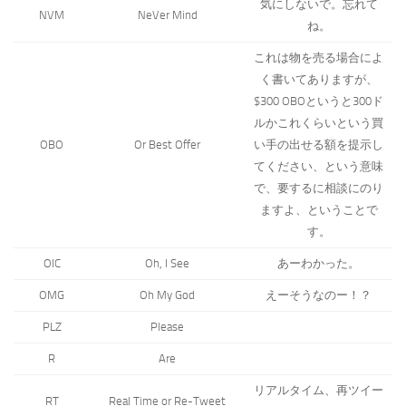
気にしないで。忘れて
NVM
NeVer Mind
ね。
これは物を売る場合によ
く書いてありますが、
$300 OBOというと300ド
ルかこれくらいという買
OBO
Or Best Offer
い手の出せる額を提示し
てください、という意味
で、要するに相談にのり
ますよ、ということで
す。
OIC
Oh, I See
あーわかった。
OMG
Oh My God
えーそうなのー！？
PLZ
Please
R
Are
リアルタイム、再ツイー
RT
Real Time or Re-Tweet