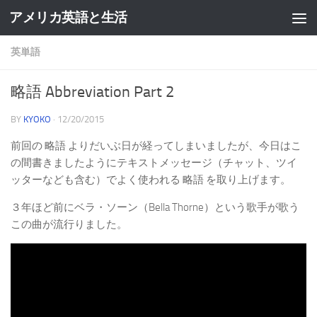
アメリカ英語と生活
英単語
略語 Abbreviation Part 2
BY
KYOKO
·
12/20/2015
前回の 略語 よりだいぶ日が経ってしまいましたが、今日はこ
の間書きましたようにテキストメッセージ（チャット、ツイ
ッターなども含む）でよく使われる 略語 を取り上げます。
３年ほど前にベラ・ソーン（Bella Thorne）という歌手が歌う
この曲が流行りました。