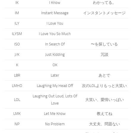
IK
I Know
わかってる。
IM
Instant Message
インスタントメッセージ
ILY
I Love You
ILYSM
I Love You So Much
ISO
In Search Of
〜を探している
J/K
Just Kidding
冗談
K
OK
L8R
Later
あとで
LMHO
Laughing My Head Off
次のLOLよりもっと大笑い
Laughing Out Loud, Lots Of
LOL
大笑い、愛情いっぱい
Love
LMK
Let Me Know
教えてね
NP
No Problem
大丈夫、問題ない