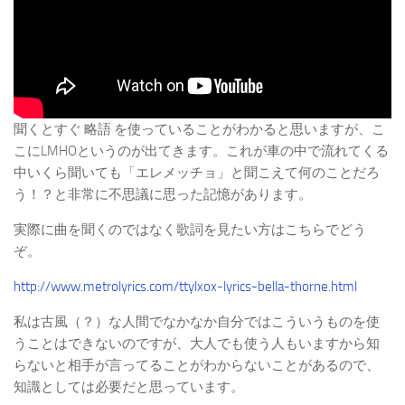
聞くとすぐ 略語 を使っていることがわかると思いますが、こ
こにLMHOというのが出てきます。これが車の中で流れてくる
中いくら聞いても「エレメッチョ」と聞こえて何のことだろ
う！？と非常に不思議に思った記憶があります。
実際に曲を聞くのではなく歌詞を見たい方はこちらでどう
ぞ。
http://www.metrolyrics.com/ttylxox-lyrics-bella-thorne.html
私は古風（？）な人間でなかなか自分ではこういうものを使
うことはできないのですが、大人でも使う人もいますから知
らないと相手が言ってることがわからないことがあるので、
知識としては必要だと思っています。