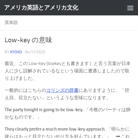
アメリカ英語とアメリカ文化
Skip to content
英単語
Low-key の意味
BY
KYOKO
·
04/11/2025
最近、この Low-key (lowkeyとも書きます）と言う言葉が日本
人に少し誤解されているなという場面に遭遇しましたので取
り上げました。
一般的にはこちらの
コリンズの辞書
にありますように、「控
え目、目立たない」というような意味になります。
The party tonight is going to be low-key.
「今晩のパーティは静
かなものです。」
They clearly prefer a much more low-key approach.
「明らかに
彼らはもっと目立たないやり方を好んでいます。」
これ